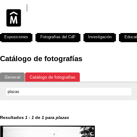
Exposiciones
Fotografías del CdF
Investigación
Educat
Catálogo de fotografías
General
Catálogo de fotografías
Resultados
1
-
1
de
1
para
plazas