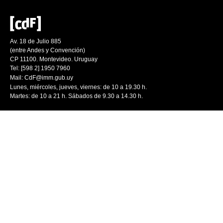
Av. 18 de Julio 885
(entre Andes y Convención)
CP 11100. Montevideo. Uruguay
Tel: [598 2] 1950 7960
Mail:
CdF@imm.gub.uy
Lunes, miércoles, jueves, viernes: de 10 a 19.30 h.
Martes: de 10 a 21 h. Sábados de 9.30 a 14.30 h.