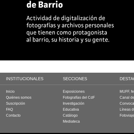
INSTITUCIONALES
SECCIONES
DESTA
Inicio
Exposiciones
MUFF, fes
Quiénes somos
Fotografías del CdF
Canal d
Suscripción
Investigación
Convoca
FAQ
Educativa
Líneas d
Contacto
Catálogo
Fotoviaj
Mediateca