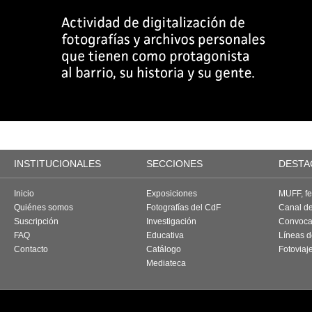
INSTITUCIONALES
SECCIONES
DESTA
Inicio
Exposiciones
MUFF, fes
Quiénes somos
Fotografías del CdF
Canal d
Suscripción
Investigación
Convoca
FAQ
Educativa
Líneas d
Contacto
Catálogo
Fotoviaj
Mediateca