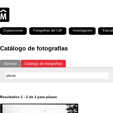
Exposiciones
Fotografías del CdF
Investigación
Educat
Catálogo de fotografías
General
Catálogo de fotografías
Resultados
1
-
1
de
1
para
plazas