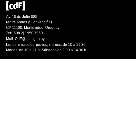
Av. 18 de Julio 885
(entre Andes y Convención)
CP 11100. Montevideo. Uruguay
Tel: [598 2] 1950 7960
Mail:
CdF@imm.gub.uy
Lunes, miércoles, jueves, viernes: de 10 a 19.30 h.
Martes: de 10 a 21 h. Sábados de 9.30 a 14.30 h.