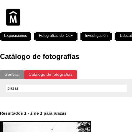
Exposiciones
Fotografías del CdF
Investigación
Educat
Catálogo de fotografías
General
Catálogo de fotografías
Resultados
1
-
1
de
1
para
plazas