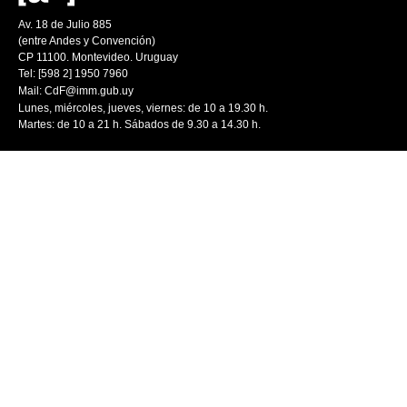
Av. 18 de Julio 885
(entre Andes y Convención)
CP 11100. Montevideo. Uruguay
Tel: [598 2] 1950 7960
Mail:
CdF@imm.gub.uy
Lunes, miércoles, jueves, viernes: de 10 a 19.30 h.
Martes: de 10 a 21 h. Sábados de 9.30 a 14.30 h.