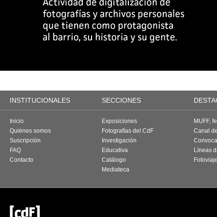
INSTITUCIONALES
SECCIONES
DESTA
Inicio
Exposiciones
MUFF, fes
Quiénes somos
Fotografías del CdF
Canal d
Suscripción
Investigación
Convoca
FAQ
Educativa
Líneas d
Contacto
Catálogo
Fotoviaj
Mediateca