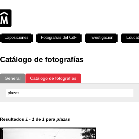
Exposiciones
Fotografías del CdF
Investigación
Educat
Catálogo de fotografías
General
Catálogo de fotografías
Resultados
1
-
1
de
1
para
plazas