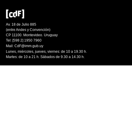
Av. 18 de Julio 885
(entre Andes y Convención)
CP 11100. Montevideo. Uruguay
Tel: [598 2] 1950 7960
Mail:
CdF@imm.gub.uy
Lunes, miércoles, jueves, viernes: de 10 a 19.30 h.
Martes: de 10 a 21 h. Sábados de 9.30 a 14.30 h.