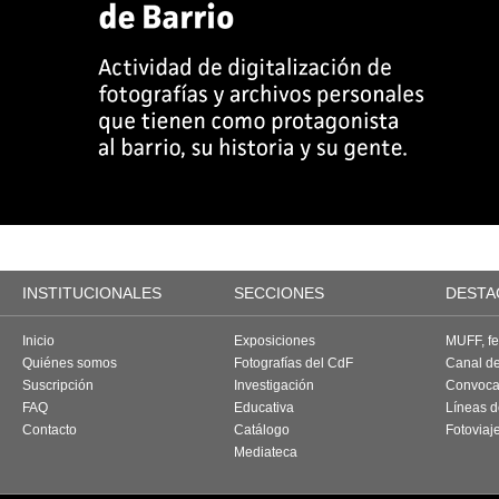
INSTITUCIONALES
SECCIONES
DESTA
Inicio
Exposiciones
MUFF, fes
Quiénes somos
Fotografías del CdF
Canal d
Suscripción
Investigación
Convoca
FAQ
Educativa
Líneas d
Contacto
Catálogo
Fotoviaj
Mediateca