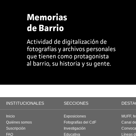
INSTITUCIONALES
SECCIONES
DESTA
Inicio
Exposiciones
MUFF, fes
Quiénes somos
Fotografías del CdF
Canal d
Suscripción
Investigación
Convoca
FAQ
Educativa
Líneas d