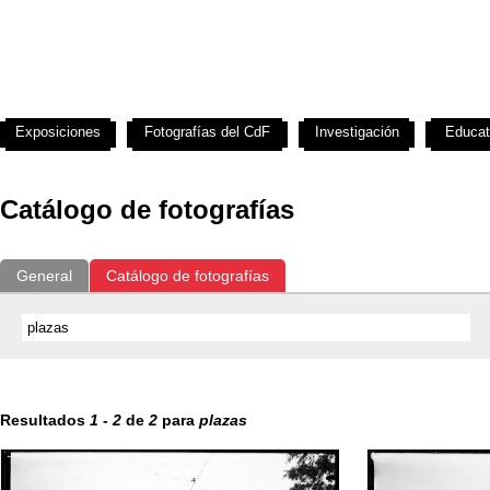
Exposiciones
Fotografías del CdF
Investigación
Educat
Catálogo de fotografías
General
Catálogo de fotografías
Resultados
1
-
2
de
2
para
plazas