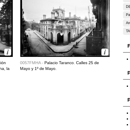
DE
Pa
Ar
T
F
ción
0057FMHA -
Palacio Taranco. Calles 25 de
ha, la
Mayo y 1º de Mayo.
P