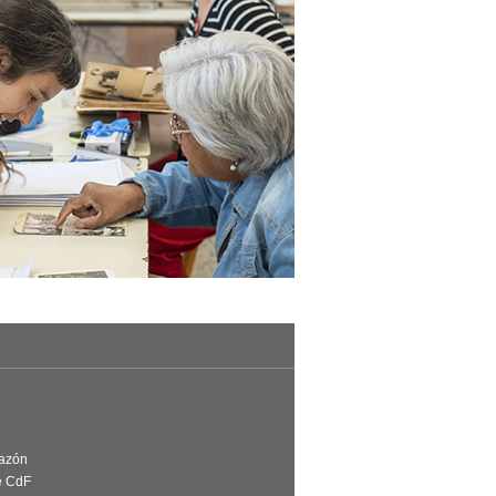
Razón
e CdF