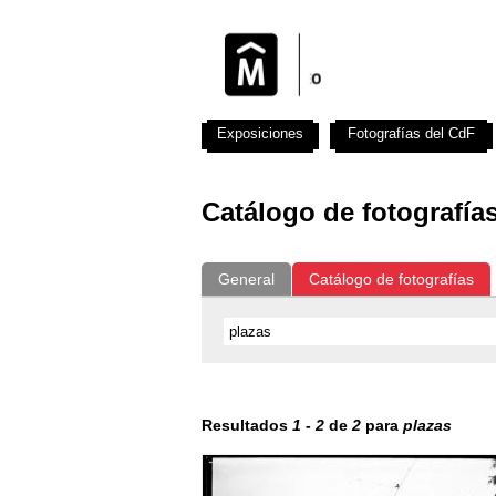
Exposiciones
Fotografías del CdF
Catálogo de fotografía
General
Catálogo de fotografías
Resultados
1
-
2
de
2
para
plazas