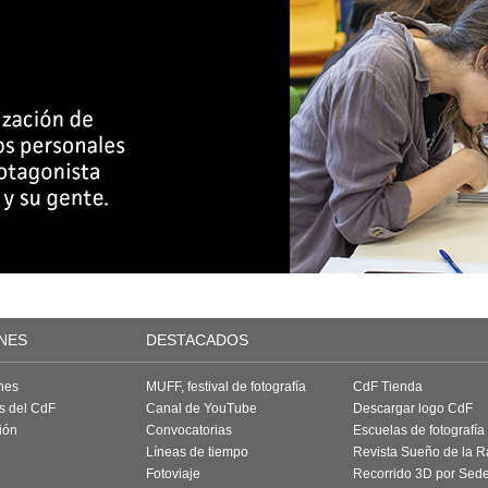
NES
DESTACADOS
nes
MUFF, festival de fotografía
CdF Tienda
as del CdF
Canal de YouTube
Descargar logo CdF
ión
Convocatorias
Escuelas de fotografía
Líneas de tiempo
Revista Sueño de la 
Fotoviaje
Recorrido 3D por Sed