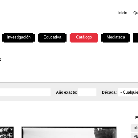
Inicio
Qu
Investigación
Educativa
Catálogo
Mediateca
s
Año exacto:
Década:
F
pl
Pl