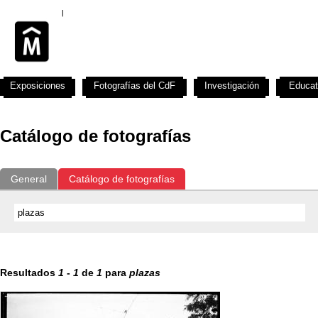
Exposiciones
Fotografías del CdF
Investigación
Educat
Catálogo de fotografías
General
Catálogo de fotografías
Resultados
1
-
1
de
1
para
plazas