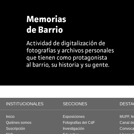
INSTITUCIONALES
SECCIONES
DESTA
Inicio
Exposiciones
MUFF, fes
Quiénes somos
Fotografías del CdF
Canal d
Suscripción
Investigación
Convoca