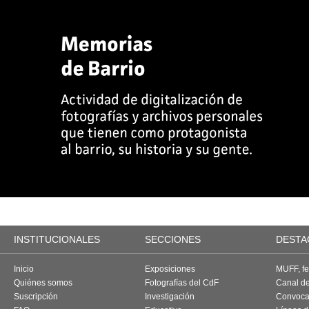
INSTITUCIONALES
SECCIONES
DESTA
Inicio
Exposiciones
MUFF, fes
Quiénes somos
Fotografías del CdF
Canal d
Suscripción
Investigación
Convoca