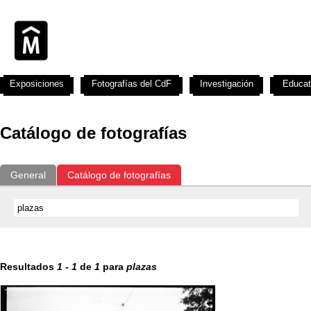
Exposiciones
Fotografías del CdF
Investigación
Educat
Catálogo de fotografías
General
Catálogo de fotografías
Resultados
1
-
1
de
1
para
plazas