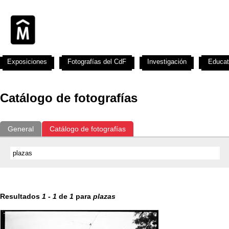
Exposiciones
Fotografías del CdF
Investigación
Educat
Catálogo de fotografías
General
Catálogo de fotografías
Resultados
1
-
1
de
1
para
plazas