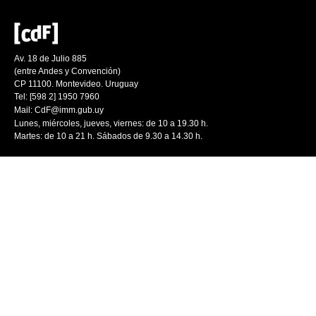
Av. 18 de Julio 885
(entre Andes y Convención)
CP 11100. Montevideo. Uruguay
Tel: [598 2] 1950 7960
Mail:
CdF@imm.gub.uy
Lunes, miércoles, jueves, viernes: de 10 a 19.30 h.
Martes: de 10 a 21 h. Sábados de 9.30 a 14.30 h.