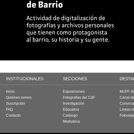
INSTITUCIONALES
SECCIONES
DESTA
Inicio
Exposiciones
MUFF, fes
Quiénes somos
Fotografías del CdF
Canal d
Suscripción
Investigación
Convoca
FAQ
Educativa
Líneas d
Contacto
Catálogo
Fotoviaj
Mediateca