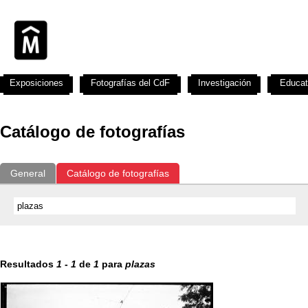
Exposiciones
Fotografías del CdF
Investigación
Educat
Catálogo de fotografías
General
Catálogo de fotografías
Resultados
1
-
1
de
1
para
plazas