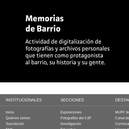
INSTITUCIONALES
SECCIONES
DESTA
Inicio
Exposiciones
MUFF, fes
Quiénes somos
Fotografías del CdF
Canal d
Suscripción
Investigación
Convoca