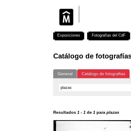
Exposiciones
Fotografías del CdF
Catálogo de fotografía
General
Catálogo de fotografías
Resultados
1
-
1
de
1
para
plazas