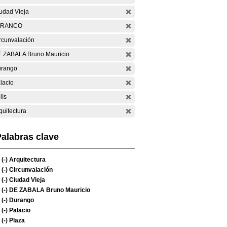
udad Vieja
ARANCO
rcunvalación
 ZABALA Bruno Mauricio
rango
lacio
lís
quitectura
alabras clave
(-)
Arquitectura
(-)
Circunvalación
(-)
Ciudad Vieja
(-)
DE ZABALA Bruno Mauricio
(-)
Durango
(-)
Palacio
(-)
Plaza