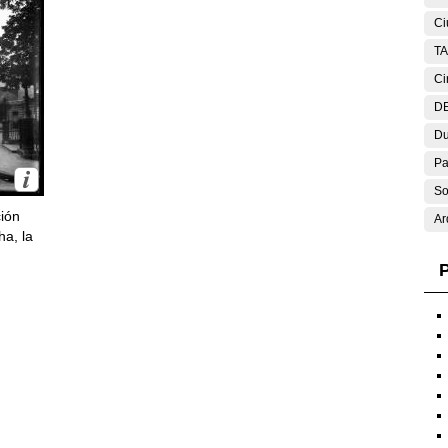
Ci
T
Ci
DE
Du
Pa
So
ción
Ar
ha, la
P