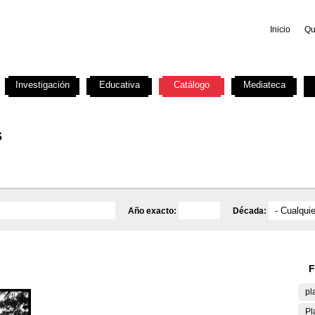
Inicio
Qu
Investigación
Educativa
Catálogo
Mediateca
s
Año exacto:
Década:
F
pl
Pl