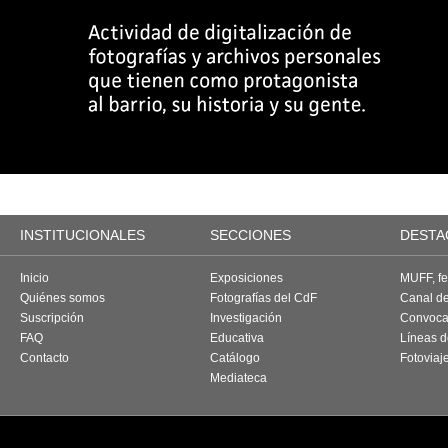
INSTITUCIONALES
SECCIONES
DESTA
Inicio
Exposiciones
MUFF, fes
Quiénes somos
Fotografías del CdF
Canal d
Suscripción
Investigación
Convoca
FAQ
Educativa
Líneas d
Contacto
Catálogo
Fotoviaj
Mediateca