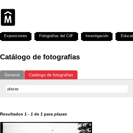
Exposiciones
Fotografías del CdF
Investigación
Educat
Catálogo de fotografías
General
Catálogo de fotografías
Resultados
1
-
1
de
1
para
plazas