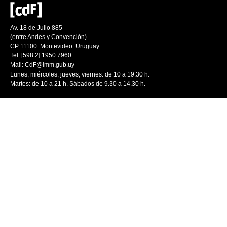
Av. 18 de Julio 885
(entre Andes y Convención)
CP 11100. Montevideo. Uruguay
Tel: [598 2] 1950 7960
Mail:
CdF@imm.gub.uy
Lunes, miércoles, jueves, viernes: de 10 a 19.30 h.
Martes: de 10 a 21 h. Sábados de 9.30 a 14.30 h.