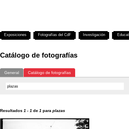
Exposiciones
Fotografías del CdF
Investigación
Educat
Catálogo de fotografías
General
Catálogo de fotografías
Resultados
1
-
1
de
1
para
plazas