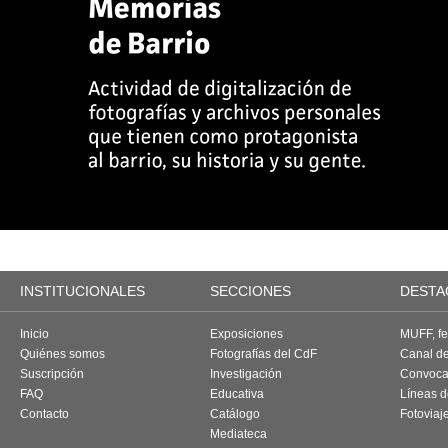
INSTITUCIONALES
SECCIONES
DESTA
Inicio
Exposiciones
MUFF, fes
Quiénes somos
Fotografías del CdF
Canal d
Suscripción
Investigación
Convoca
FAQ
Educativa
Líneas d
Contacto
Catálogo
Fotoviaj
Mediateca