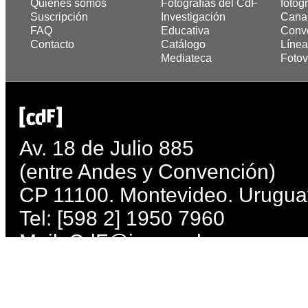
Quiénes somos
Fotografías del CdF
fotogr
Suscripción
Investigación
Cana
FAQ
Educativa
Convo
Contacto
Catálogo
Línea
Mediateca
Fotov
Av. 18 de Julio 885
(entre Andes y Convención)
CP 11100. Montevideo. Urugua
Tel: [598 2] 1950 7960
Mail:
CdF@imm.gub.uy
Lunes, miércoles, jueves, viern
Martes: de 10 a 21 h. Sábados 