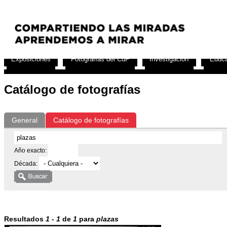
Exposiciones
Fotografías del CdF
Investigación
Educa
Catálogo de fotografías
General
Catálogo de fotografías
Año exacto:
Década:
Resultados
1
-
1
de
1
para
plazas