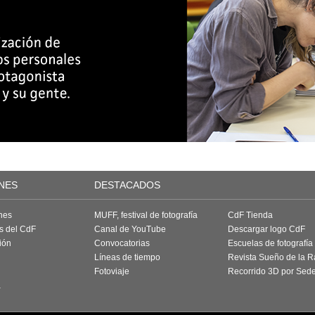
NES
DESTACADOS
nes
MUFF, festival de fotografía
CdF Tienda
as del CdF
Canal de YouTube
Descargar logo CdF
ión
Convocatorias
Escuelas de fotografía
Líneas de tiempo
Revista Sueño de la 
Fotoviaje
Recorrido 3D por Sed
a