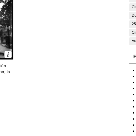
Ci
Du
25
Ci
Ar
P
ción
ha, la