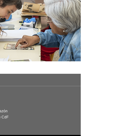
Razón
e CdF