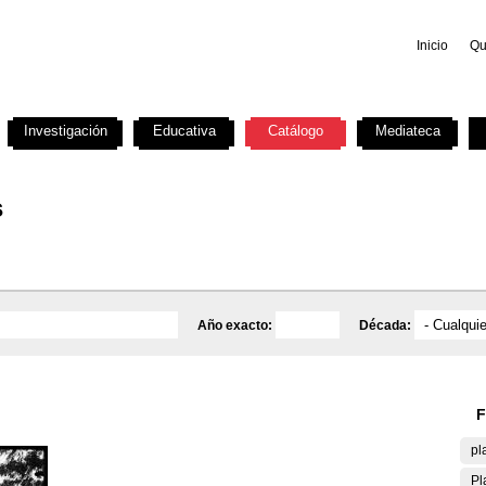
Inicio
Qu
Investigación
Educativa
Catálogo
Mediateca
s
Año exacto:
Década:
F
pl
Pl