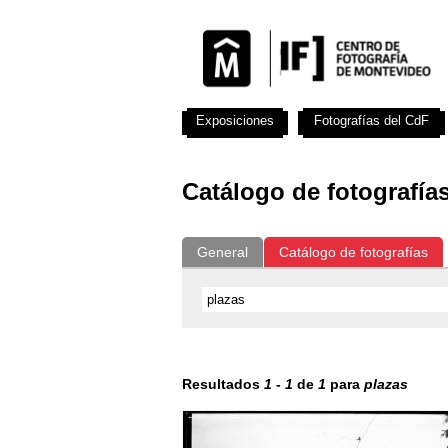
Exposiciones
Fotografías del CdF
Catálogo de fotografía
General
Catálogo de fotografías
Resultados
1
-
1
de
1
para
plazas