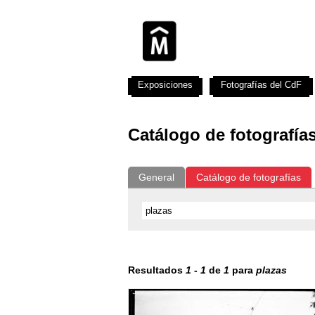
Exposiciones
Fotografías del CdF
Catálogo de fotografía
General
Catálogo de fotografías
Resultados
1
-
1
de
1
para
plazas