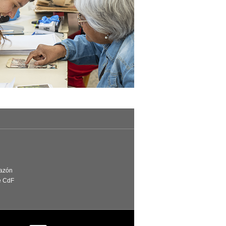
Razón
e CdF