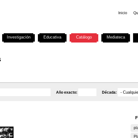
Inicio
Qu
Investigación
Educativa
Catálogo
Mediateca
s
Año exacto:
Década:
F
pl
Pl