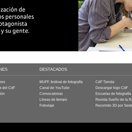
NES
DESTACADOS
nes
MUFF, festival de fotografía
CdF Tienda
as del CdF
Canal de YouTube
Descargar logo CdF
ión
Convocatorias
Escuelas de fotografía
Líneas de tiempo
Revista Sueño de la 
Fotoviaje
Recorrido 3D por Sed
a