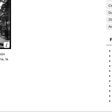
Ci
Du
25
Ar
P
ción
ha, la