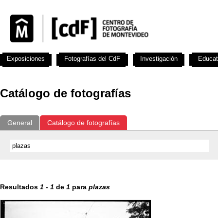
Exposiciones
Fotografías del CdF
Investigación
Educat
Catálogo de fotografías
General
Catálogo de fotografías
Resultados
1
-
1
de
1
para
plazas