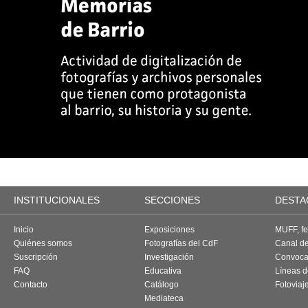
INSTITUCIONALES
SECCIONES
DESTA
Inicio
Exposiciones
MUFF, fes
Quiénes somos
Fotografías del CdF
Canal d
Suscripción
Investigación
Convoca
FAQ
Educativa
Líneas d
Contacto
Catálogo
Fotoviaj
Mediateca