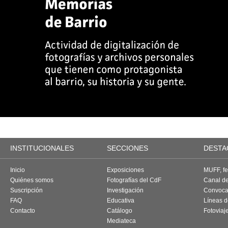
INSTITUCIONALES
SECCIONES
DESTA
Inicio
Exposiciones
MUFF, fes
Quiénes somos
Fotografías del CdF
Canal d
Suscripción
Investigación
Convoca
FAQ
Educativa
Líneas d
Contacto
Catálogo
Fotoviaj
Mediateca