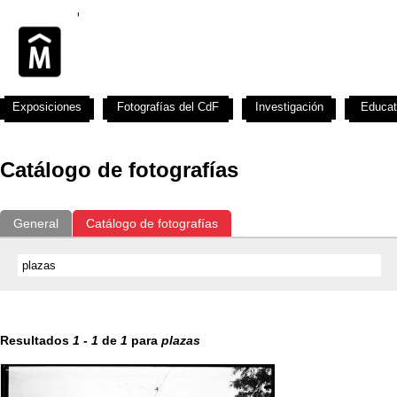
Exposiciones
Fotografías del CdF
Investigación
Educat
Catálogo de fotografías
General
Catálogo de fotografías
Resultados
1
-
1
de
1
para
plazas