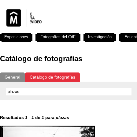
Exposiciones
Fotografías del CdF
Investigación
Educat
Catálogo de fotografías
General
Catálogo de fotografías
Resultados
1
-
1
de
1
para
plazas