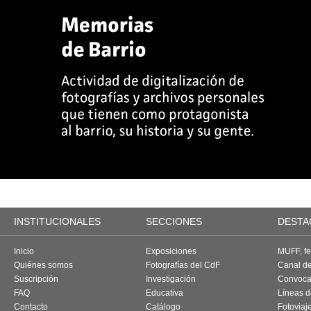
INSTITUCIONALES
SECCIONES
DESTA
Inicio
Exposiciones
MUFF, fes
Quiénes somos
Fotografías del CdF
Canal d
Suscripción
Investigación
Convoca
FAQ
Educativa
Líneas d
Contacto
Catálogo
Fotoviaj