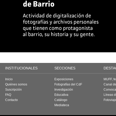
INSTITUCIONALES
SECCIONES
DESTA
Inicio
Exposiciones
MUFF, fes
Quiénes somos
Fotografías del CdF
Canal d
Suscripción
Investigación
Convoca
FAQ
Educativa
Líneas d
Contacto
Catálogo
Fotoviaj
Mediateca