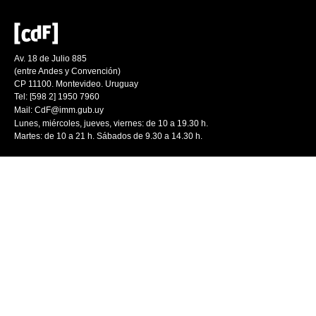
Av. 18 de Julio 885
(entre Andes y Convención)
CP 11100. Montevideo. Uruguay
Tel: [598 2] 1950 7960
Mail:
CdF@imm.gub.uy
Lunes, miércoles, jueves, viernes: de 10 a 19.30 h.
Martes: de 10 a 21 h. Sábados de 9.30 a 14.30 h.