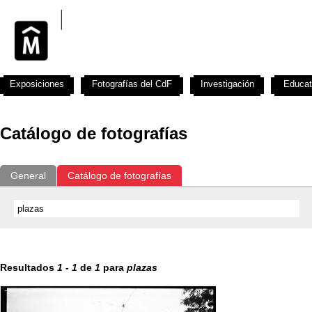
Exposiciones
Fotografías del CdF
Investigación
Educat
Catálogo de fotografías
General
Catálogo de fotografías
Resultados
1
-
1
de
1
para
plazas