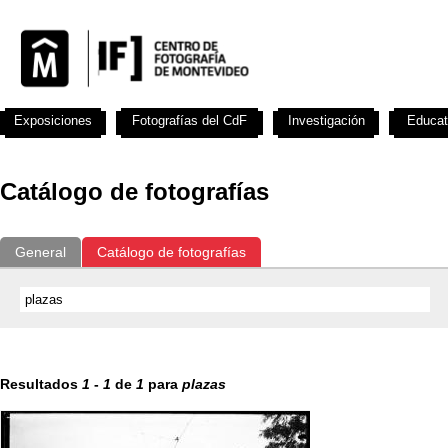
Exposiciones
Fotografías del CdF
Investigación
Educat
Catálogo de fotografías
General
Catálogo de fotografías
Resultados
1
-
1
de
1
para
plazas