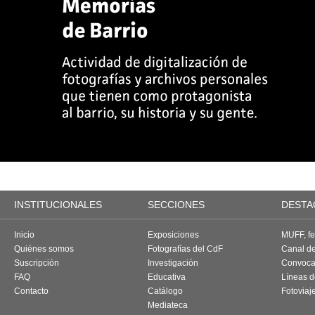
INSTITUCIONALES
SECCIONES
DESTA
Inicio
Exposiciones
MUFF, fes
Quiénes somos
Fotografías del CdF
Canal d
Suscripción
Investigación
Convoca
FAQ
Educativa
Líneas d
Contacto
Catálogo
Fotoviaj
Mediateca