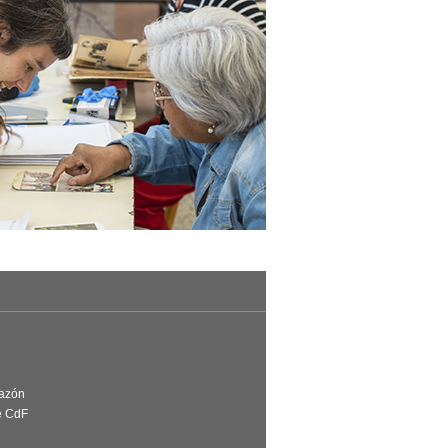
Razón
e CdF