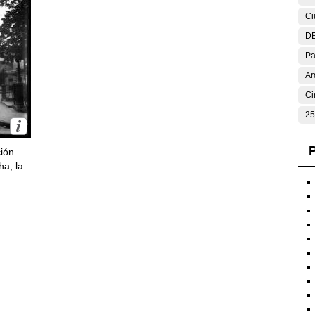
Ci
DE
Pa
Ar
Ci
25
P
ción
ha, la