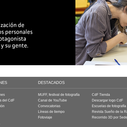
NES
DESTACADOS
nes
MUFF, festival de fotografía
CdF Tienda
as del CdF
Canal de YouTube
Descargar logo CdF
ión
Convocatorias
Escuelas de fotografía
Líneas de tiempo
Revista Sueño de la 
Fotoviaje
Recorrido 3D por Sed
a