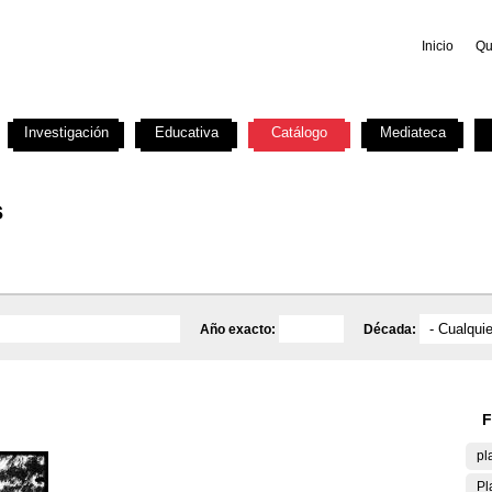
Inicio
Qu
Investigación
Educativa
Catálogo
Mediateca
s
Año exacto:
Década:
F
pl
Pl