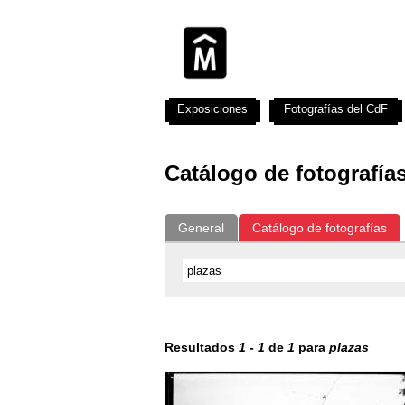
Exposiciones
Fotografías del CdF
Catálogo de fotografía
General
Catálogo de fotografías
Resultados
1
-
1
de
1
para
plazas