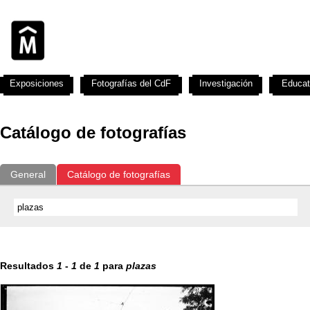
Exposiciones
Fotografías del CdF
Investigación
Educat
Catálogo de fotografías
General
Catálogo de fotografías
Resultados
1
-
1
de
1
para
plazas