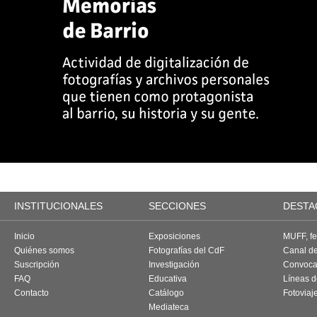
INSTITUCIONALES
SECCIONES
DESTA
Inicio
Exposiciones
MUFF, fes
Quiénes somos
Fotografías del CdF
Canal d
Suscripción
Investigación
Convoca
FAQ
Educativa
Líneas d
Contacto
Catálogo
Fotoviaj
Mediateca