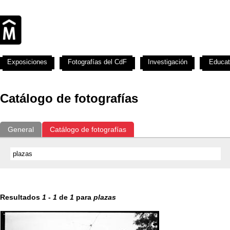
Exposiciones
Fotografías del CdF
Investigación
Educat
Catálogo de fotografías
General
Catálogo de fotografías
Resultados
1
-
1
de
1
para
plazas