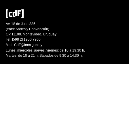
Av. 18 de Julio 885
(entre Andes y Convención)
CP 11100. Montevideo. Uruguay
Tel: [598 2] 1950 7960
Mail:
CdF@imm.gub.uy
Lunes, miércoles, jueves, viernes: de 10 a 19.30 h.
Martes: de 10 a 21 h. Sábados de 9.30 a 14.30 h.