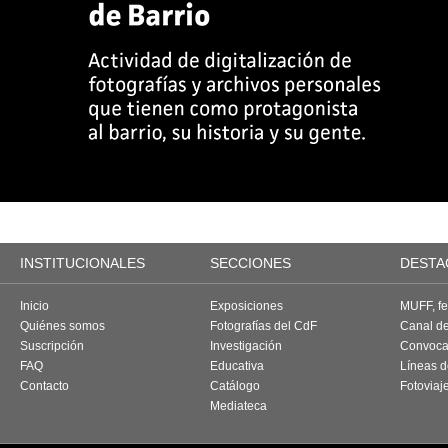
INSTITUCIONALES
SECCIONES
DESTA
Inicio
Exposiciones
MUFF, fes
Quiénes somos
Fotografías del CdF
Canal d
Suscripción
Investigación
Convoca
FAQ
Educativa
Líneas d
Contacto
Catálogo
Fotoviaj
Mediateca