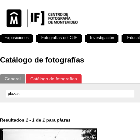
Exposiciones
Fotografías del CdF
Investigación
Educat
Catálogo de fotografías
General
Catálogo de fotografías
Resultados
1
-
1
de
1
para
plazas