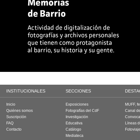
INSTITUCIONALES
SECCIONES
DESTA
Inicio
Exposiciones
MUFF, fes
Quiénes somos
Fotografías del CdF
Canal d
Suscripción
Investigación
Convoca
FAQ
Educativa
Líneas d
Contacto
Catálogo
Fotoviaj
Mediateca