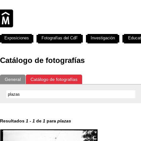
Exposiciones
Fotografías del CdF
Investigación
Educat
Catálogo de fotografías
General
Catálogo de fotografías
Resultados
1
-
1
de
1
para
plazas