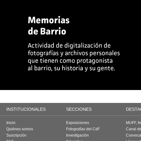
INSTITUCIONALES
SECCIONES
DESTA
Inicio
Exposiciones
MUFF, fes
Quiénes somos
Fotografías del CdF
Canal d
Suscripción
Investigación
Convoca