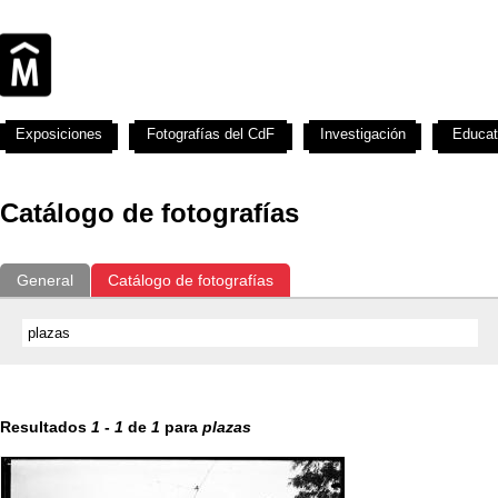
Exposiciones
Fotografías del CdF
Investigación
Educat
Catálogo de fotografías
General
Catálogo de fotografías
Resultados
1
-
1
de
1
para
plazas