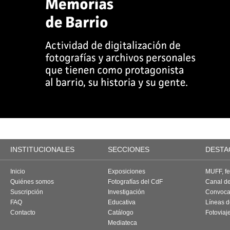
INSTITUCIONALES
SECCIONES
DESTA
Inicio
Exposiciones
MUFF, fes
Quiénes somos
Fotografías del CdF
Canal d
Suscripción
Investigación
Convoca
FAQ
Educativa
Líneas d
Contacto
Catálogo
Fotoviaj
Mediateca