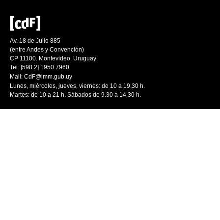
Av. 18 de Julio 885
(entre Andes y Convención)
CP 11100. Montevideo. Uruguay
Tel: [598 2] 1950 7960
Mail:
CdF@imm.gub.uy
Lunes, miércoles, jueves, viernes: de 10 a 19.30 h.
Martes: de 10 a 21 h. Sábados de 9.30 a 14.30 h.