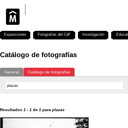
Exposiciones
Fotografías del CdF
Investigación
Educat
Catálogo de fotografías
General
Catálogo de fotografías
Resultados
1
-
1
de
1
para
plazas