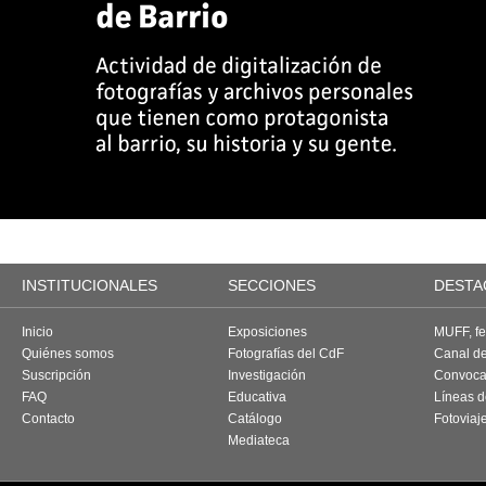
INSTITUCIONALES
SECCIONES
DESTA
Inicio
Exposiciones
MUFF, fes
Quiénes somos
Fotografías del CdF
Canal d
Suscripción
Investigación
Convoca
FAQ
Educativa
Líneas d
Contacto
Catálogo
Fotoviaj
Mediateca