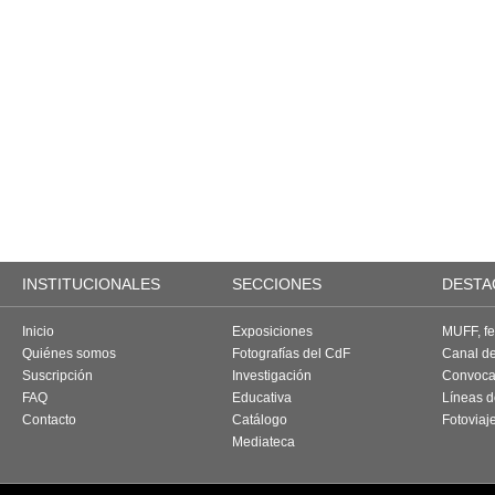
INSTITUCIONALES
SECCIONES
DESTA
Inicio
Exposiciones
MUFF, fes
Quiénes somos
Fotografías del CdF
Canal d
Suscripción
Investigación
Convoca
FAQ
Educativa
Líneas d
Contacto
Catálogo
Fotoviaj
Mediateca