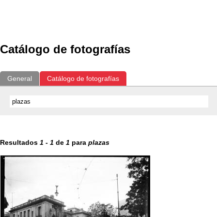
Exposiciones
Fotografías del CdF
Investigación
Educat
Catálogo de fotografías
General
Catálogo de fotografías
Resultados
1
-
1
de
1
para
plazas