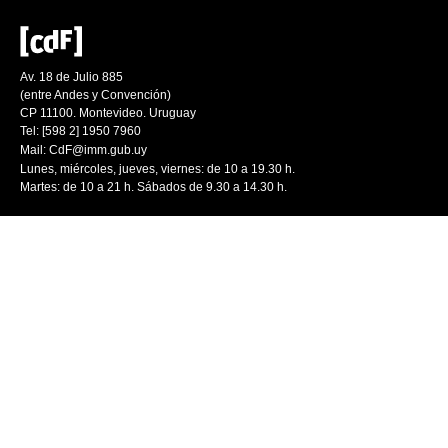
Av. 18 de Julio 885
(entre Andes y Convención)
CP 11100. Montevideo. Uruguay
Tel: [598 2] 1950 7960
Mail:
CdF@imm.gub.uy
Lunes, miércoles, jueves, viernes: de 10 a 19.30 h.
Martes: de 10 a 21 h. Sábados de 9.30 a 14.30 h.