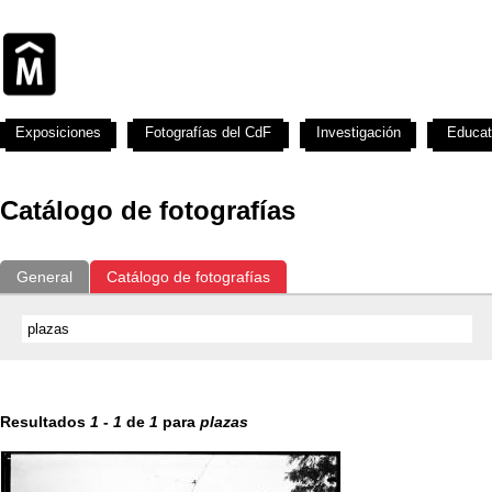
Exposiciones
Fotografías del CdF
Investigación
Educat
Catálogo de fotografías
General
Catálogo de fotografías
Resultados
1
-
1
de
1
para
plazas