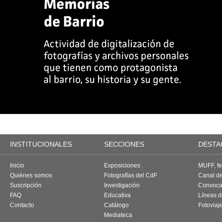
INSTITUCIONALES
SECCIONES
DESTA
Inicio
Exposiciones
MUFF, fes
Quiénes somos
Fotografías del CdF
Canal d
Suscripción
Investigación
Convoca
FAQ
Educativa
Líneas d
Contacto
Catálogo
Fotoviaj
Mediateca