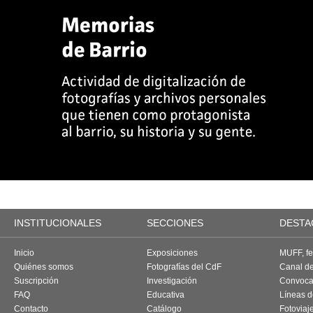
INSTITUCIONALES
SECCIONES
DESTA
Inicio
Exposiciones
MUFF, fes
Quiénes somos
Fotografías del CdF
Canal d
Suscripción
Investigación
Convoca
FAQ
Educativa
Líneas d
Contacto
Catálogo
Fotoviaj