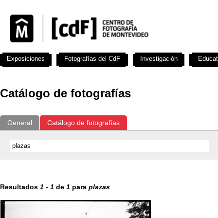
Exposiciones
Fotografías del CdF
Investigación
Educat
Catálogo de fotografías
General
Catálogo de fotografías
Resultados
1
-
1
de
1
para
plazas