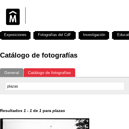
Exposiciones
Fotografías del CdF
Investigación
Educat
Catálogo de fotografías
General
Catálogo de fotografías
Resultados
1
-
1
de
1
para
plazas