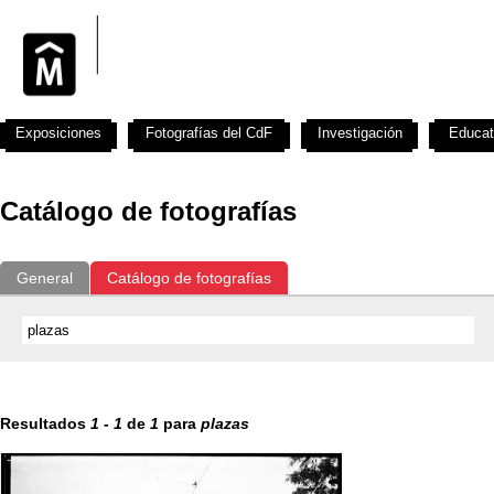
Exposiciones
Fotografías del CdF
Investigación
Educat
Catálogo de fotografías
General
Catálogo de fotografías
Resultados
1
-
1
de
1
para
plazas