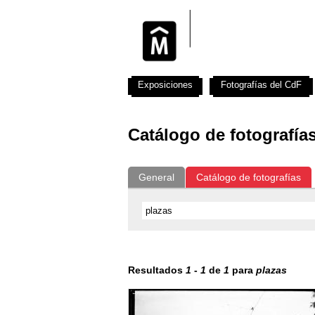
Exposiciones
Fotografías del CdF
Catálogo de fotografía
General
Catálogo de fotografías
Resultados
1
-
1
de
1
para
plazas