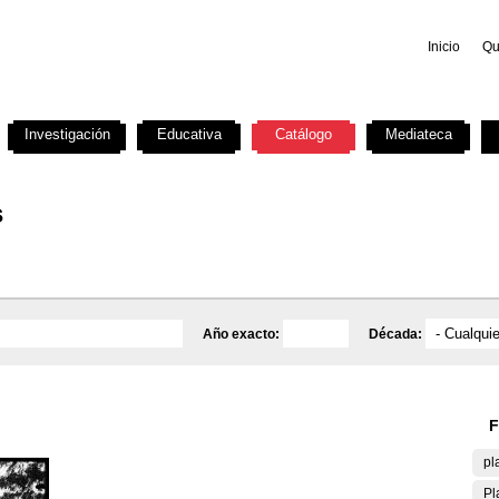
Inicio
Qu
Investigación
Educativa
Catálogo
Mediateca
s
Año exacto:
Década:
F
pl
Pl