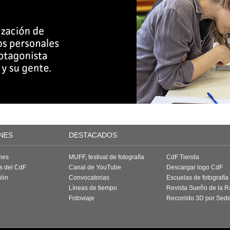
NES
DESTACADOS
nes
MUFF, festival de fotografía
CdF Tienda
as del CdF
Canal de YouTube
Descargar logo CdF
ión
Convocatorias
Escuelas de fotografía
Líneas de tiempo
Revista Sueño de la 
Fotoviaje
Recorrido 3D por Sed
a