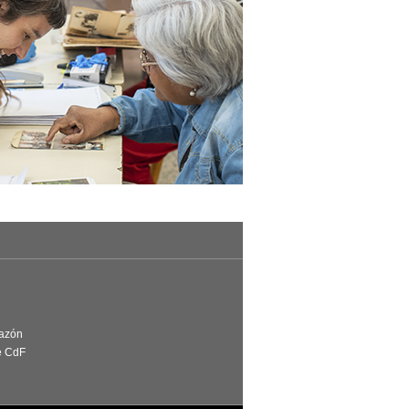
Razón
e CdF