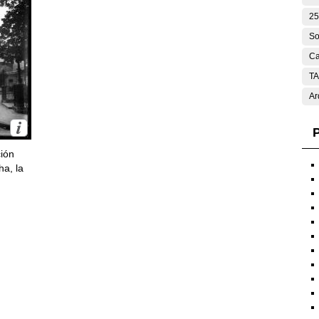
25
So
Ca
T
Ar
P
ción
ha, la