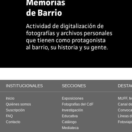
INSTITUCIONALES
SECCIONES
DESTA
Inicio
Exposiciones
MUFF, fes
Quiénes somos
Fotografías del CdF
Canal d
Suscripción
Investigación
Convoca
FAQ
Educativa
Líneas d
Contacto
Catálogo
Fotoviaj
Mediateca