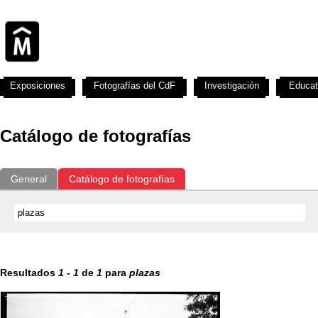
Exposiciones
Fotografías del CdF
Investigación
Educat
Catálogo de fotografías
General
Catálogo de fotografías
Resultados
1
-
1
de
1
para
plazas