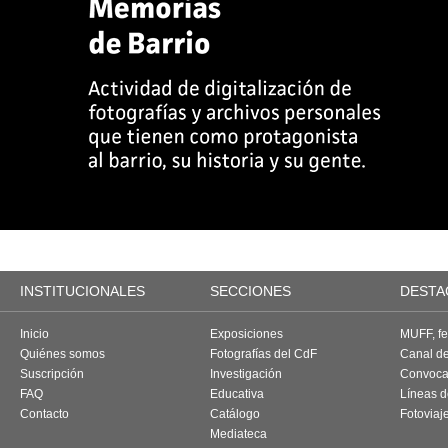
INSTITUCIONALES
SECCIONES
DESTA
Inicio
Exposiciones
MUFF, fes
Quiénes somos
Fotografías del CdF
Canal d
Suscripción
Investigación
Convoca
FAQ
Educativa
Líneas d
Contacto
Catálogo
Fotoviaj
Mediateca