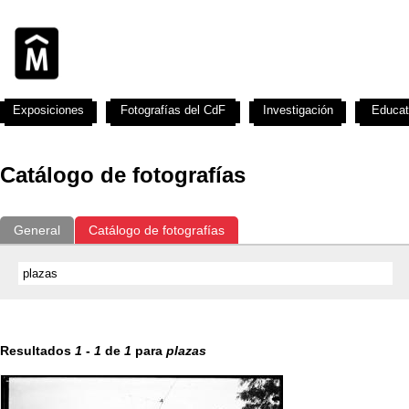
Exposiciones
Fotografías del CdF
Investigación
Educat
Catálogo de fotografías
General
Catálogo de fotografías
Resultados
1
-
1
de
1
para
plazas