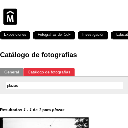
Exposiciones
Fotografías del CdF
Investigación
Educat
Catálogo de fotografías
General
Catálogo de fotografías
Resultados
1
-
1
de
1
para
plazas