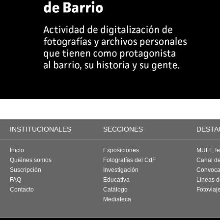
INSTITUCIONALES
SECCIONES
DESTA
Inicio
Exposiciones
MUFF, fes
Quiénes somos
Fotografías del CdF
Canal d
Suscripción
Investigación
Convoca
FAQ
Educativa
Líneas d
Contacto
Catálogo
Fotoviaj
Mediateca