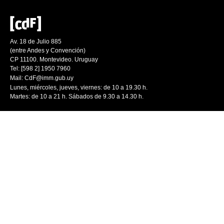
Av. 18 de Julio 885
(entre Andes y Convención)
CP 11100. Montevideo. Uruguay
Tel: [598 2] 1950 7960
Mail:
CdF@imm.gub.uy
Lunes, miércoles, jueves, viernes: de 10 a 19.30 h.
Martes: de 10 a 21 h. Sábados de 9.30 a 14.30 h.