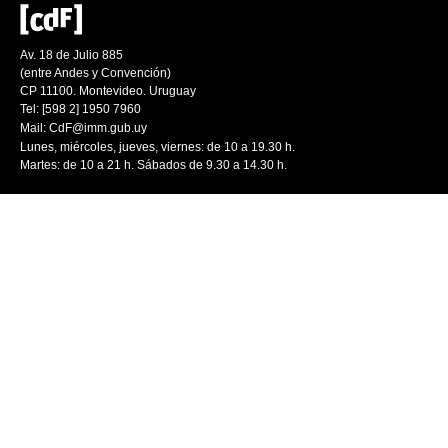
Av. 18 de Julio 885
(entre Andes y Convención)
CP 11100. Montevideo. Uruguay
Tel: [598 2] 1950 7960
Mail:
CdF@imm.gub.uy
Lunes, miércoles, jueves, viernes: de 10 a 19.30 h.
Martes: de 10 a 21 h. Sábados de 9.30 a 14.30 h.