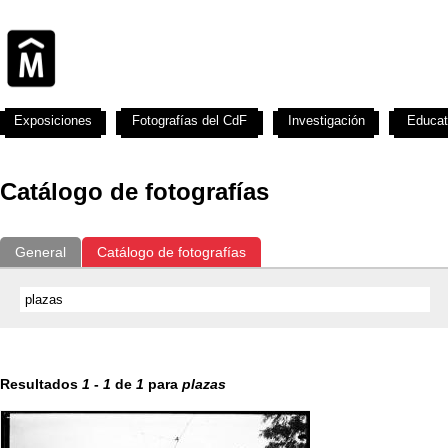
Exposiciones
Fotografías del CdF
Investigación
Educat
Catálogo de fotografías
General
Catálogo de fotografías
Resultados
1
-
1
de
1
para
plazas