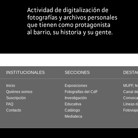
INSTITUCIONALES
SECCIONES
DESTA
Inicio
Exposiciones
MUFF, fes
Quiénes somos
Fotografías del CdF
Canal d
Suscripción
Investigación
Convoca
FAQ
Educativa
Líneas d
Contacto
Catálogo
Fotoviaj
Mediateca