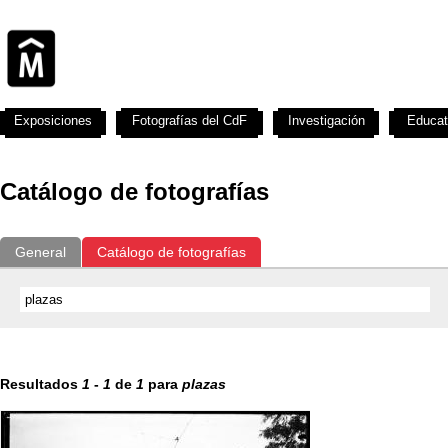
Exposiciones
Fotografías del CdF
Investigación
Educat
Catálogo de fotografías
General
Catálogo de fotografías
Resultados
1
-
1
de
1
para
plazas