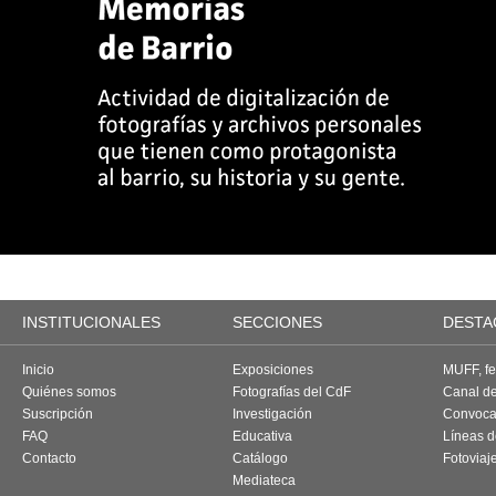
INSTITUCIONALES
SECCIONES
DESTA
Inicio
Exposiciones
MUFF, fes
Quiénes somos
Fotografías del CdF
Canal d
Suscripción
Investigación
Convoca
FAQ
Educativa
Líneas d
Contacto
Catálogo
Fotoviaj
Mediateca