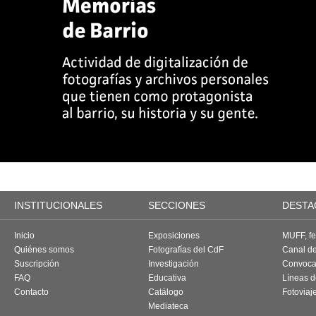
INSTITUCIONALES
SECCIONES
DESTA
Inicio
Exposiciones
MUFF, fes
Quiénes somos
Fotografías del CdF
Canal d
Suscripción
Investigación
Convoca
FAQ
Educativa
Líneas d
Contacto
Catálogo
Fotoviaj
Mediateca