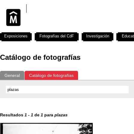
Exposiciones
Fotografías del CdF
Investigación
Educat
Catálogo de fotografías
General
Catálogo de fotografías
Resultados
1
-
1
de
1
para
plazas