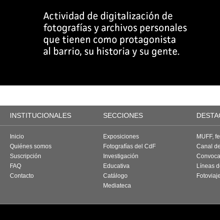
INSTITUCIONALES
SECCIONES
DESTA
Inicio
Exposiciones
MUFF, fes
Quiénes somos
Fotografías del CdF
Canal d
Suscripción
Investigación
Convoca
FAQ
Educativa
Líneas d
Contacto
Catálogo
Fotoviaj
Mediateca