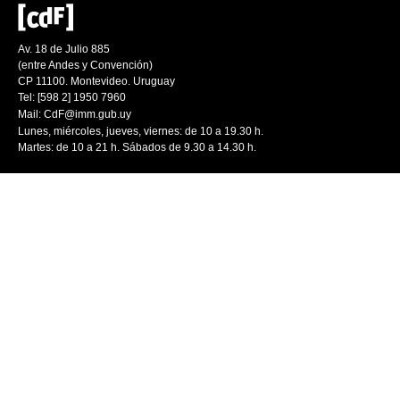
Av. 18 de Julio 885
(entre Andes y Convención)
CP 11100. Montevideo. Uruguay
Tel: [598 2] 1950 7960
Mail:
CdF@imm.gub.uy
Lunes, miércoles, jueves, viernes: de 10 a 19.30 h.
Martes: de 10 a 21 h. Sábados de 9.30 a 14.30 h.