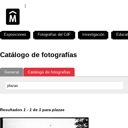
Exposiciones
Fotografías del CdF
Investigación
Educat
Catálogo de fotografías
General
Catálogo de fotografías
Resultados
1
-
1
de
1
para
plazas