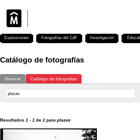
Exposiciones
Fotografías del CdF
Investigación
Educat
Catálogo de fotografías
General
Catálogo de fotografías
Resultados
1
-
1
de
1
para
plazas