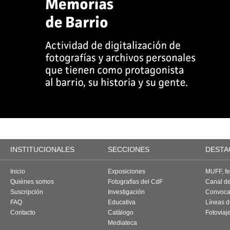
INSTITUCIONALES
SECCIONES
DESTA
Inicio
Exposiciones
MUFF, fes
Quiénes somos
Fotografías del CdF
Canal d
Suscripción
Investigación
Convoca
FAQ
Educativa
Líneas d
Contacto
Catálogo
Fotoviaj
Mediateca