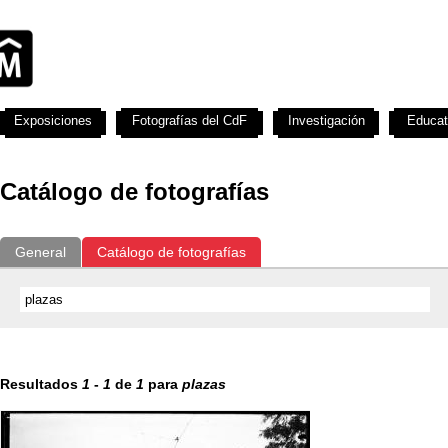
Exposiciones
Fotografías del CdF
Investigación
Educat
Catálogo de fotografías
General
Catálogo de fotografías
Resultados
1
-
1
de
1
para
plazas