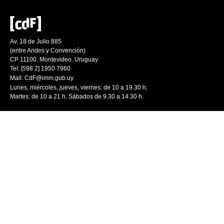
Av. 18 de Julio 885
(entre Andes y Convención)
CP 11100. Montevideo. Uruguay
Tel: [598 2] 1950 7960
Mail:
CdF@imm.gub.uy
Lunes, miércoles, jueves, viernes: de 10 a 19.30 h.
Martes: de 10 a 21 h. Sábados de 9.30 a 14.30 h.