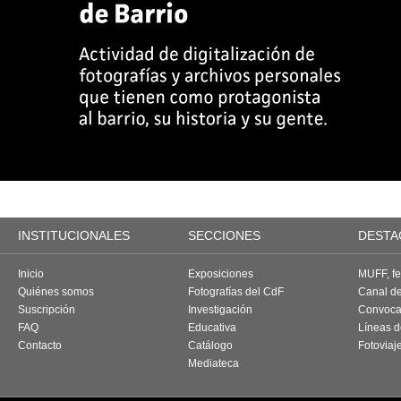
INSTITUCIONALES
SECCIONES
DESTA
Inicio
Exposiciones
MUFF, fes
Quiénes somos
Fotografías del CdF
Canal d
Suscripción
Investigación
Convoca
FAQ
Educativa
Líneas d
Contacto
Catálogo
Fotoviaj
Mediateca