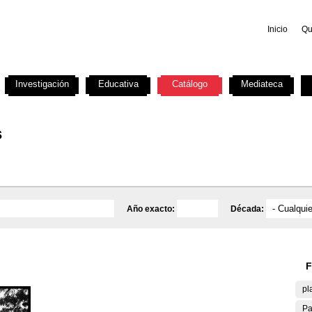
Inicio
Qu
Investigación
Educativa
Catálogo
Mediateca
s
Año exacto:
Década:
F
pl
Pa