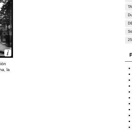
T
Du
DE
So
25
P
ción
ha, la