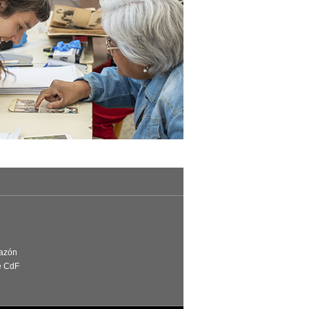
Razón
e CdF