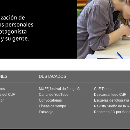
NES
DESTACADOS
nes
MUFF, festival de fotografía
CdF Tienda
as del CdF
Canal de YouTube
Descargar logo CdF
ión
Convocatorias
Escuelas de fotografía
Líneas de tiempo
Revista Sueño de la 
Fotoviaje
Recorrido 3D por Sed
a