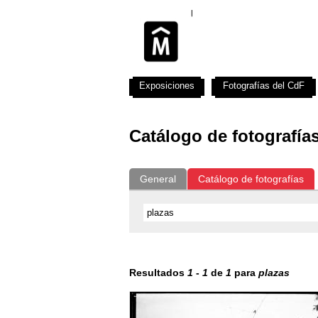
Exposiciones
Fotografías del CdF
Catálogo de fotografía
General
Catálogo de fotografías
Resultados
1
-
1
de
1
para
plazas