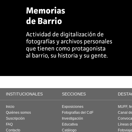
INSTITUCIONALES
SECCIONES
DESTA
Inicio
Exposiciones
MUFF, fes
Quiénes somos
Fotografías del CdF
Canal d
Suscripción
Investigación
Convoca
FAQ
Educativa
Líneas d
Contacto
Catálogo
Fotoviaj