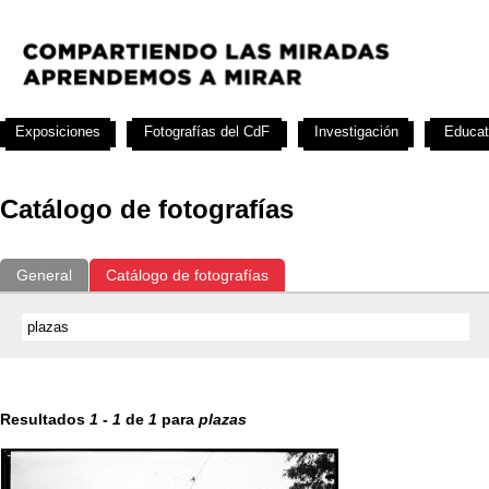
Exposiciones
Fotografías del CdF
Investigación
Educat
Catálogo de fotografías
General
Catálogo de fotografías
Resultados
1
-
1
de
1
para
plazas