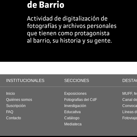
INSTITUCIONALES
SECCIONES
DESTA
Inicio
Exposiciones
MUFF, fes
Quiénes somos
Fotografías del CdF
Canal d
Suscripción
Investigación
Convoca
FAQ
Educativa
Líneas d
Contacto
Catálogo
Fotoviaj
Mediateca