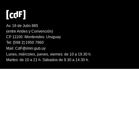
Av. 18 de Julio 885
(entre Andes y Convención)
CP 11100. Montevideo. Uruguay
Tel: [598 2] 1950 7960
Mail:
CdF@imm.gub.uy
Lunes, miércoles, jueves, viernes: de 10 a 19.30 h.
Martes: de 10 a 21 h. Sábados de 9.30 a 14.30 h.