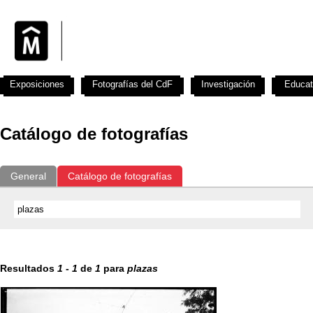
Exposiciones
Fotografías del CdF
Investigación
Educat
Catálogo de fotografías
General
Catálogo de fotografías
Resultados
1
-
1
de
1
para
plazas