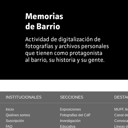
INSTITUCIONALES
SECCIONES
DESTA
Inicio
Exposiciones
MUFF, fes
Quiénes somos
Fotografías del CdF
Canal d
Suscripción
Investigación
Convoca
FAQ
Educativa
Líneas d