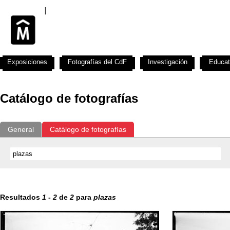
Exposiciones
Fotografías del CdF
Investigación
Educat
Catálogo de fotografías
General
Catálogo de fotografías
Resultados
1
-
2
de
2
para
plazas