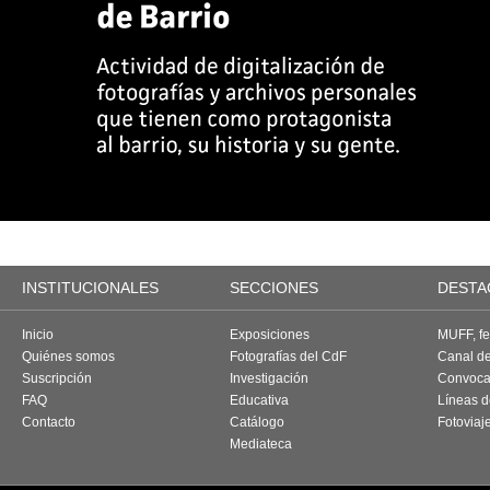
INSTITUCIONALES
SECCIONES
DESTA
Inicio
Exposiciones
MUFF, fes
Quiénes somos
Fotografías del CdF
Canal d
Suscripción
Investigación
Convoca
FAQ
Educativa
Líneas d
Contacto
Catálogo
Fotoviaj
Mediateca