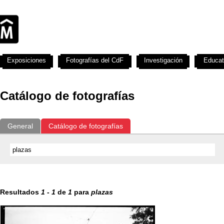
Exposiciones
Fotografías del CdF
Investigación
Educat
Catálogo de fotografías
General
Catálogo de fotografías
Resultados
1
-
1
de
1
para
plazas