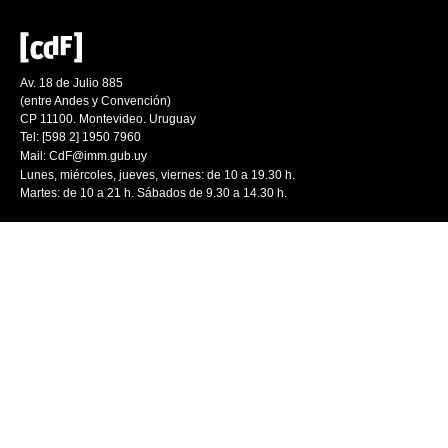
Av. 18 de Julio 885
(entre Andes y Convención)
CP 11100. Montevideo. Uruguay
Tel: [598 2] 1950 7960
Mail:
CdF@imm.gub.uy
Lunes, miércoles, jueves, viernes: de 10 a 19.30 h.
Martes: de 10 a 21 h. Sábados de 9.30 a 14.30 h.