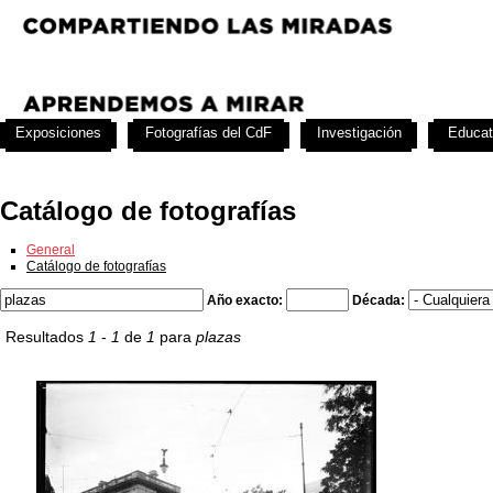
Exposiciones
Fotografías del CdF
Investigación
Educat
Catálogo de fotografías
General
Catálogo de fotografías
Año exacto:
Década:
Resultados
1
-
1
de
1
para
plazas