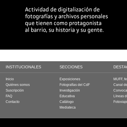
INSTITUCIONALES
SECCIONES
DESTA
Inicio
Exposiciones
MUFF, fes
Quiénes somos
Fotografías del CdF
Canal d
Suscripción
Investigación
Convoca
FAQ
Educativa
Líneas d
Contacto
Catálogo
Fotoviaj
Mediateca