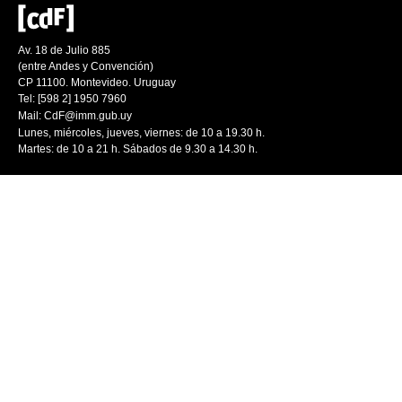
Av. 18 de Julio 885
(entre Andes y Convención)
CP 11100. Montevideo. Uruguay
Tel: [598 2] 1950 7960
Mail:
CdF@imm.gub.uy
Lunes, miércoles, jueves, viernes: de 10 a 19.30 h.
Martes: de 10 a 21 h. Sábados de 9.30 a 14.30 h.