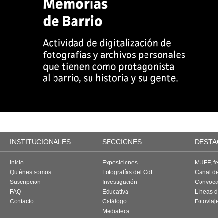
INSTITUCIONALES
SECCIONES
DESTA
Inicio
Exposiciones
MUFF, fes
Quiénes somos
Fotografías del CdF
Canal d
Suscripción
Investigación
Convoca
FAQ
Educativa
Líneas d
Contacto
Catálogo
Fotoviaj
Mediateca