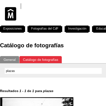
Exposiciones
Fotografías del CdF
Investigación
Educat
Catálogo de fotografías
General
Catálogo de fotografías
Resultados
1
-
1
de
1
para
plazas